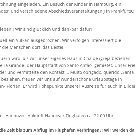
ohnung eingeladen. Ein Besuch der Kinder in Hamburg, ein
ndes“ und verschiedene Abschiedsveranstaltungen J in Frankfurt(O
erleben!! Wir sind glücklich und dankbar dafür!
uell ein Vulkan ausgebrochen. Wir verfolgen interessiert die
r die Menschen dort, das Beste!
uern wird, bis wir unser eigenes Haus in Chà de igreja beziehen
eira Grande- der Hauptstadt von Santo Antão- gemietet. Unser Fr
lder und vermittelte den Kontakt…. Muito obrigado, querido „Santa
15 beziehen, freuen wir uns auf wunderschöne Urlaubstage in
hn- Florian. Er wird Höhepunkte unserer Ausreise für euch in Bilde
.
 Ankunft Hannover Flughafen ca. 22.00 Uhr
ie Zeit bis zum Abflug im Flughafen verbringen?! Wir werden da