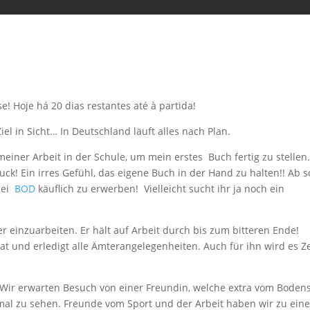
e! Hoje há 20 dias restantes até à partida!
Ziel in Sicht… In Deutschland läuft alles nach Plan.
meiner Arbeit in der Schule, um mein erstes Buch fertig zu stellen.
uck! Ein irres Gefühl, das eigene Buch in der Hand zu halten!! Ab s
bei
BOD
käuflich zu erwerben! Vielleicht sucht ihr ja noch ein
er einzuarbeiten. Er hält auf Arbeit durch bis zum bitteren Ende!
t und erledigt alle Ämterangelegenheiten. Auch für ihn wird es Ze
ir erwarten Besuch von einer Freundin, welche extra vom Boden
al zu sehen. Freunde vom Sport und der Arbeit haben wir zu ein