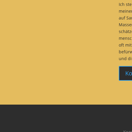
Ich st
meinen
auf Sa
Massen
schätz
mensch
oft mi
befürw
und di
Ko
Kon