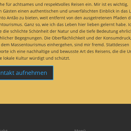
ehe für achtsames und respektvolles Reisen ein. Mir ist es wichtig,
 Gästen einen authentischen und unverfälschten Einblick in das 
nto Antão zu bieten, weit entfernt von den ausgetretenen Pfaden 
tourismus. Ganz so, wie ich das Leben hier lieben gelernt habe. I
e die schlichte Schönheit der Natur und die tiefe Bedeutung ehrli
licher Begegnungen. Die Oberflächlichkeit und der Konsumdruck,
t dem Massentourismus einhergehen, sind mir fremd. Stattdessen
orte ich eine nachhaltige und bewusste Art des Reisens, die die 
e lokale Kultur würdigt und schützt.
ntakt aufnehmen
takt
Menü