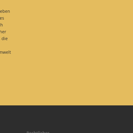
Leben
des
ch
cher
 die
Umwelt
Rechtliches