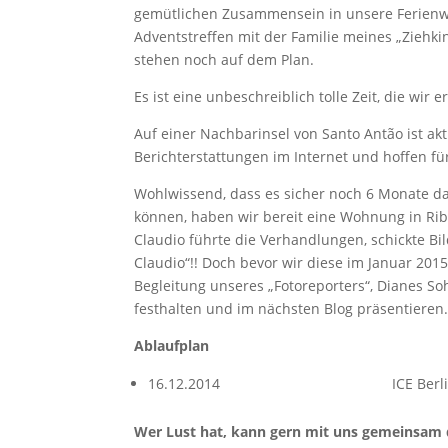
gemütlichen Zusammensein in unsere Ferienw
Adventstreffen mit der Familie meines „Ziehki
stehen noch auf dem Plan.
Es ist eine unbeschreiblich tolle Zeit, die wir 
Auf einer Nachbarinsel von Santo Antão ist akt
Berichterstattungen im Internet und hoffen fü
Wohlwissend, dass es sicher noch 6 Monate da
können, haben wir bereit eine Wohnung in Rib
Claudio führte die Verhandlungen, schickte Bi
Claudio“!! Doch bevor wir diese im Januar 20
Begleitung unseres „Fotoreporters“, Dianes So
festhalten und im nächsten Blog präsentieren
Ablaufplan
16.12.2014 ICE Berlin- Hannover-
Wer Lust hat, kann gern mit uns gemeinsam d