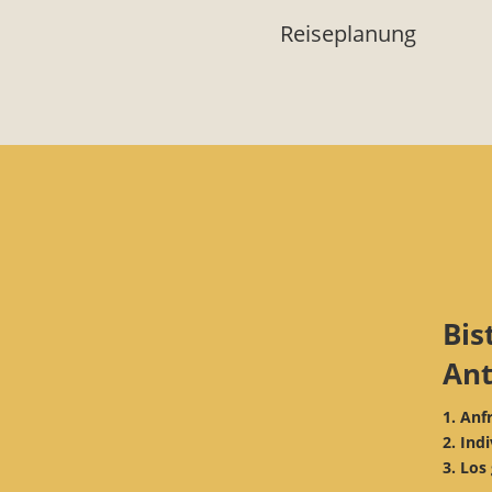
Reiseplanung
Bis
An
1. Anf
2. Ind
3. Los