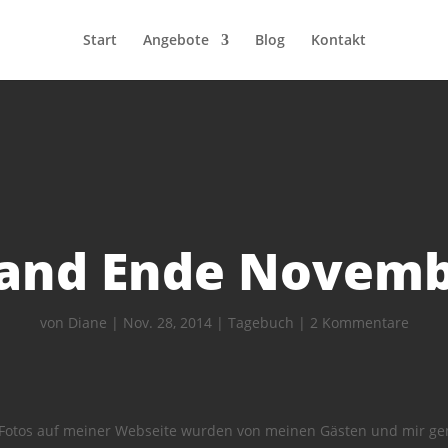
Start
Angebote
Blog
Kontakt
and Ende Novem
von
Diane
|
Nov. 28, 2014
|
Tagebuch
|
2 Kommentare
 Fotos auf meiner Webseite wurden von meinen Gästen und mir g