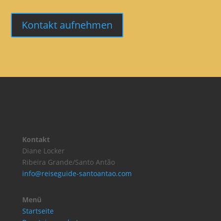
Kontakt aufnehmen
Kontakt
Diane Locker
Ribeira Grande/Santo Antão
info@reiseguide-santoantao.com
Menü
Startseite