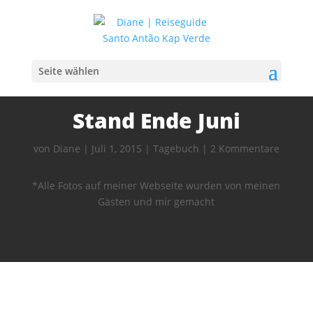
Seite wählen
Stand Ende Juni
von
Diane
|
Juli 1, 2015
|
Tagebuch
|
2 Kommentare
*Alle Fotos auf meiner Webseite wurden von meinen
Gästen und mir gemacht