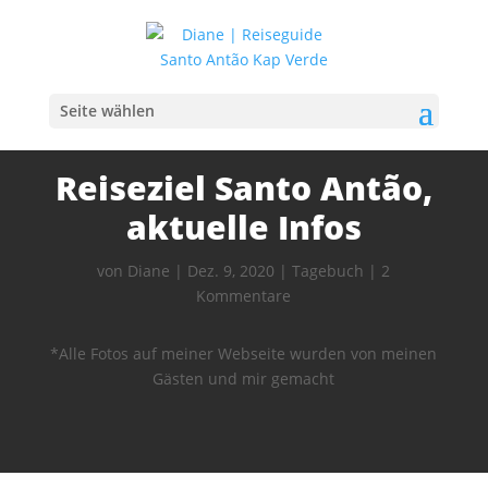
Seite wählen
Reiseziel Santo Antão,
aktuelle Infos
von
Diane
|
Dez. 9, 2020
|
Tagebuch
|
2
Kommentare
*Alle Fotos auf meiner Webseite wurden von meinen
Gästen und mir gemacht