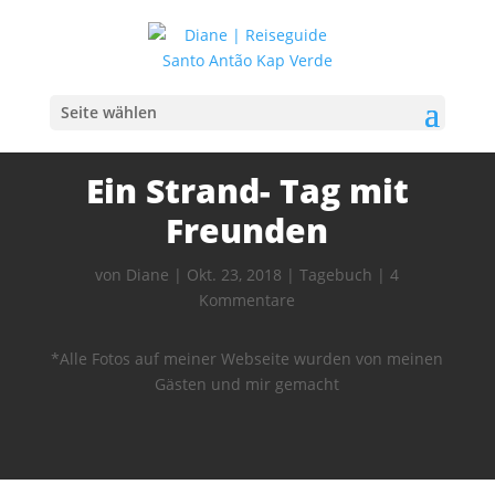
Seite wählen
Ein Strand- Tag mit
Freunden
von
Diane
|
Okt. 23, 2018
|
Tagebuch
|
4
Kommentare
*Alle Fotos auf meiner Webseite wurden von meinen
Gästen und mir gemacht