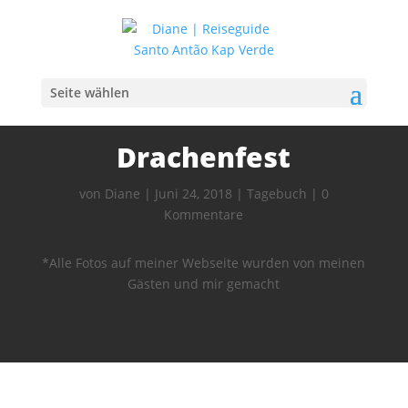
Seite wählen
Drachenfest
von
Diane
|
Juni 24, 2018
|
Tagebuch
|
0
Kommentare
*Alle Fotos auf meiner Webseite wurden von meinen
Gästen und mir gemacht