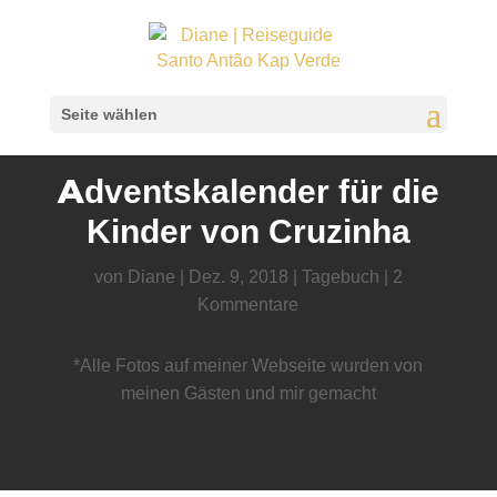
Seite wählen
Adventskalender für die
Kinder von Cruzinha
von
Diane
|
Dez. 9, 2018
|
Tagebuch
|
2
Kommentare
*Alle Fotos auf meiner Webseite wurden von
meinen Gästen und mir gemacht