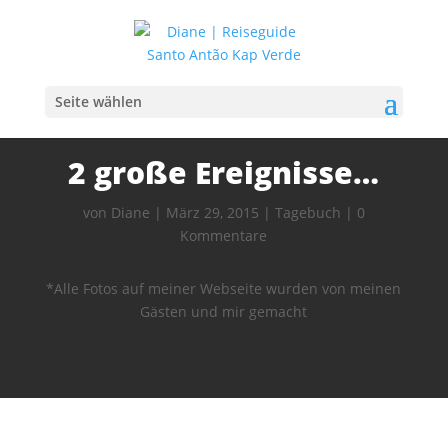
Seite wählen
2 große Ereignisse…
von
Diane
|
März 29, 2015
|
Tagebuch
|
0
Kommentare
*Alle Fotos auf meiner Webseite wurden von meinen
Gästen und mir gemacht